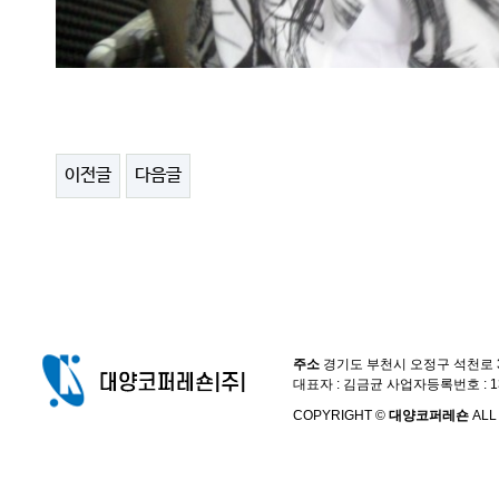
이전글
다음글
주소
경기도 부천시 오정구 석천로 397,
대표자 : 김금균 사업자등록번호 : 13
COPYRIGHT ©
대양코퍼레숀
ALL